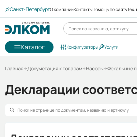
Санкт-Петербург
О компании
Контакты
Помощь по сайту
Тех.
Каталог
Конфигураторы
Услуги
Главная
Докуметация к товарам
Насосы
Фекальные п
Декларации соответ