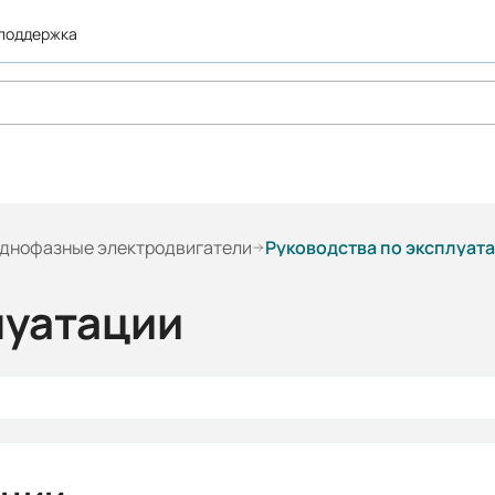
 поддержка
днофазные электродвигатели
Руководства по эксплуат
луатации