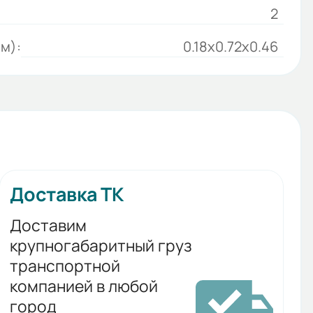
2
м):
0.18x0.72x0.46
Доставка ТК
Доставим
крупногабаритный груз
транспортной
компанией в любой
город