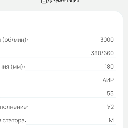
Документация
 (об/мин):
3000
380/660
ния (мм):
180
АИР
:
55
сполнение:
У2
 статора:
М