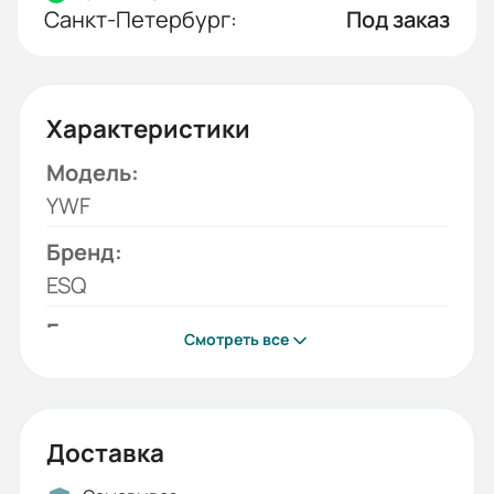
Санкт-Петербург:
Под заказ
Характеристики
Модель:
YWF
Бренд:
ESQ
Гарантия, лет:
Смотреть все
2
Срок службы, лет:
5
Доставка
Вес (кг):